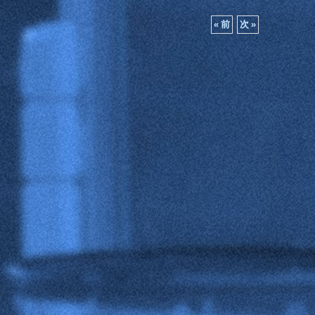
«
前
次
»