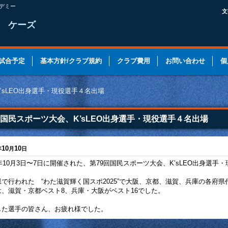
デミー
文
UB ケーズ
試合予定
基本方針/クラブ規約
クラブ費用
お問い合わせ
個
K’sLEO出身選手・現役選手４名出場
25国民スポーツ大会、K’sLEO出身選手・現役選手４名出場
10
10
年
月
日
5年10月3日〜7日に開催された、第79回国民スポーツ大会、K’sLEO出身選
県で行われた “わた滋賀輝く国スポ2025”で大阪、京都、滋賀、兵庫の各府
は、滋賀・京都ベスト8、兵庫・大阪がベスト16でした。
した選手の皆さん、お疲れ様でした。