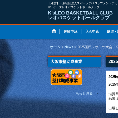
【運営】一般社団法人スポーツデベロップメントアカ
U15ケーズレオバスケットボールクラブ
K’sLEO BASKETBALL CL
レオバスケットボールクラブ
体験申込
入会申込
練習・
ホーム
>
News
>
2025国民スポーツ大会、
大阪市塾助成事業
20
2025
202
もっと見る
滋賀
結果
出場