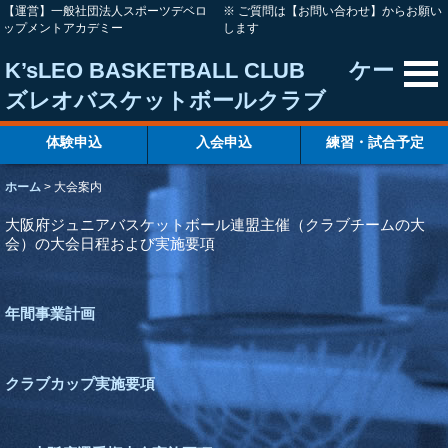
【運営】一般社団法人スポーツデベロ
※ ご質問は【お問い合わせ】からお願い
ップメントアカデミー
します
K’sLEO BASKETBALL CLUB ケー
ズレオバスケットボールクラブ
体験申込
入会申込
練習・試合予定
ホーム
>
大会案内
大阪府ジュニアバスケットボール連盟主催（クラブチームの大
会）の大会日程および実施要項
年間事業計画
クラブカップ実施要項