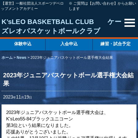
【運営】一般社団法人スポーツデベロ
※ ご質問は【お問い合わせ】からお願い
ップメントアカデミー
します
K’sLEO BASKETBALL CLUB ケー
ズレオバスケットボールクラブ
体験申込
入会申込
練習・試合予定
ホーム
>
News
>
2023年ジュニアバスケットボール選手権大会結果
2023年ジュニアバスケットボール選手権大会結
果
2023
11
19
年
月
日
2023年ジュニアバスケットボール選手権大会は、
K'sLeo55-84ブラックユニコーン
第3位という結果になりました。
応援ありがとうございました。