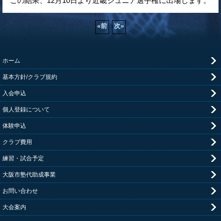
この結果、12月10日より近畿ジュニア選手権に出場します。
«
前
次
»
ホーム
基本方針/クラブ規約
入会申込
個人登録について
体験申込
クラブ費用
練習・試合予定
大阪市塾代助成事業
お問い合わせ
大会案内