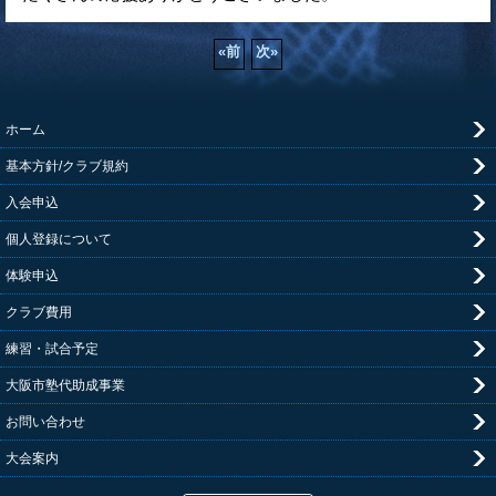
«
前
次
»
ホーム
基本方針/クラブ規約
入会申込
個人登録について
体験申込
クラブ費用
練習・試合予定
大阪市塾代助成事業
お問い合わせ
大会案内