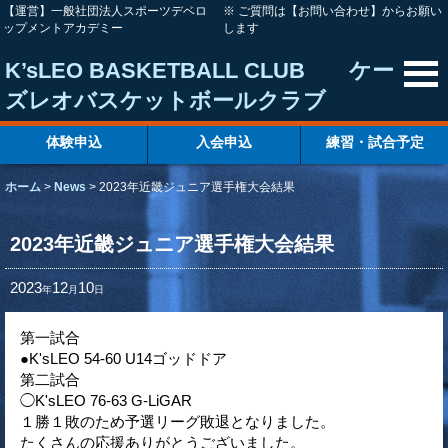
【運営】一般社団法人スポーツデベロ
※ ご質問は【お問い合わせ】からお願い
ップメントアカデミー
します
K’sLEO BASKETBALL CLUB ケー
ズレオバスケットボールクラブ
体験申込
入会申込
練習・試合予定
ホーム
>
News
>
2023年近畿ジュニア選手権大会結果
2023年近畿ジュニア選手権大会結果
2023
12
10
年
月
日
第一試合
●K'sLEO 54-60 U14ゴッドドア
第二試合
◯K'sLEO 76-63 G-LiGAR
１勝１敗のため予選リーグ敗退となりました。
たくさんの応援ありがとうございました。